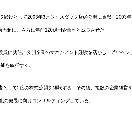
締役として2003年3月ジャスダック店頭公開に貢献。2003
ABOUT
COMPANY
NEWS
CONTACT
億円超に、さらに年商120億円企業へと成長させた。
執行役員に就任。公開企業のマネジメント経験を活かし、若いベ
機能を統括する。
経営者として2度の株式公開を経験する。その後、複数の企業経営
化の発展に向けコンサルティングしている。