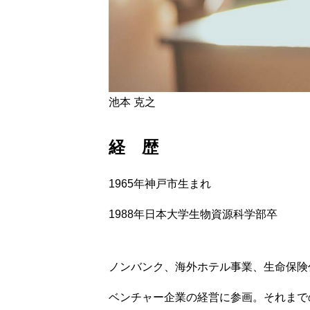
CASE STUDY
ABOUT
池本 克之
経 歴
COMPANY
1965年神戸市生まれ
1988年日本大学生物資源科学部卒
NEWS
ノンバンク、海外ホテル事業、生命保険
CONTACT
ベンチャー企業の経営に参画。それまで