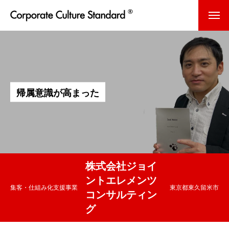
帰
属
意
識
が
高
ま
っ
た
株式会社ジョイ
ントエレメンツ
集客・仕組み化支援事業
東京都東久留米市
コンサルティン
グ