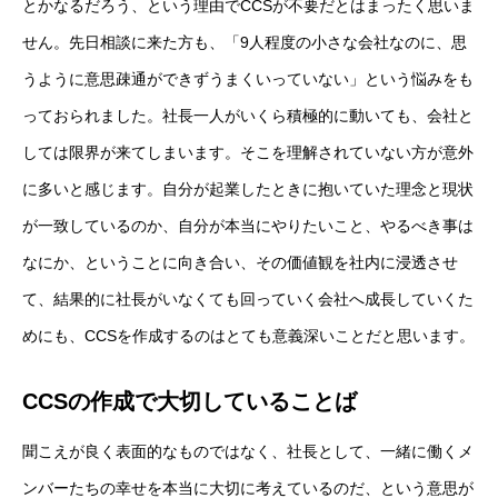
とかなるだろう、という理由でCCSが不要だとはまったく思いま
せん。先日相談に来た方も、「9人程度の小さな会社なのに、思
うように意思疎通ができずうまくいっていない」という悩みをも
っておられました。社長一人がいくら積極的に動いても、会社と
しては限界が来てしまいます。そこを理解されていない方が意外
に多いと感じます。自分が起業したときに抱いていた理念と現状
が一致しているのか、自分が本当にやりたいこと、やるべき事は
なにか、ということに向き合い、その価値観を社内に浸透させ
て、結果的に社長がいなくても回っていく会社へ成長していくた
めにも、CCSを作成するのはとても意義深いことだと思います。
CCSの作成で大切していることば
聞こえが良く表面的なものではなく、社長として、一緒に働くメ
ンバーたちの幸せを本当に大切に考えているのだ、という意思が