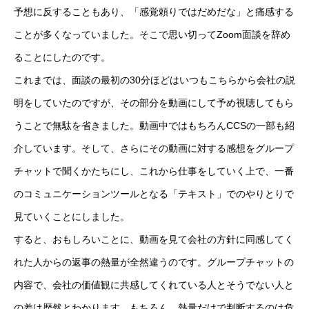
予想に反することもあり、「感覚頼りではだめだな」と痛感する
ことが多くなっていました。そこで思い切ってZoom面談を辞め
ることにしたのです。
CONSULTANT
これまでは、面談の最初の30分ほどはいつもこちらから会社の説
明をしていたのですが、その部分を動画にして予め視聴してもら
CASE STUDY
うことで無駄を省きました。動画中ではもちろんCCSの一部も紹
ABOUT
介しています。そして、さらにその動画に対する感想をグループ
チャットで聞くかたちにし、これから仕事をしていく上で、一番
COMPANY
のコミュニケーションツールとなる「テキスト」でのやりとりで
NEWS
見ていくことにしました。
すると、おもしろいことに、動画を見て会社の方針に同感してく
CONTACT
れた人からの返事の熱量が全然違うのです。グループチャットの
内容で、会社の価値観に共感してくれている人とそうでない人と
CONSULTANT
CASE STUDY
ABOUT
COMPANY
NEWS
の差は歴然とわかります。もちろん、熱量だけで判断するのは危